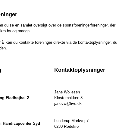
eninger
n du se en samlet oversigt over de sportsforeningerforeninger, der
ekro by og omegn.
ål kan du kontakte foreninger direkte via de kontaktoplysninger, du
iden.
g
Kontaktoplysninger
Jane Wollesen
ing Fladhøjhal 2
Klosterbakken 8
janevw@live.dk
Lunderup Markvej 7
n Handicapcenter Syd
6230 Rødekro