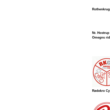
Rothenkrug
Nr. Hostrup
Omegns rid
Rødekro Cy