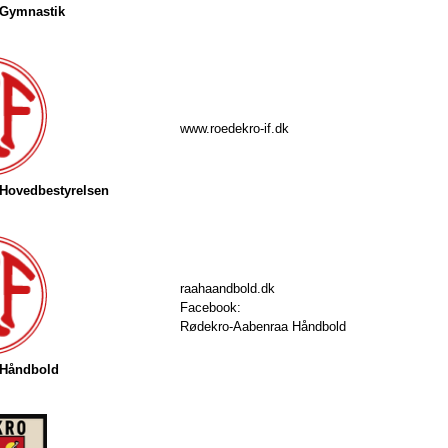
 Gymnastik
www.roedekro-if.dk
 Hovedbestyrelsen
r
aahaandbold.dk
Facebook:
Rødekro-Aabenraa Håndbold
 Håndbold