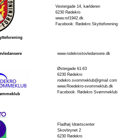
Vestergade 14, kælderen
6230 Rødekro
www.rsf1942.dk
Facebook: Rødekro Skytteforening
tteforening
øvledansere
www.rodekrostovledansere.dk
Østergade 61-63
6230 Rødekro
rodekro.svommeklub@gmail.com
www.Roedekro-svommeklub.dk
Facebook: Rødekro Svømmeklub
vømmeklub
Fladhøj Idrætscenter
Skovbrynet 2
6230 Rødekro