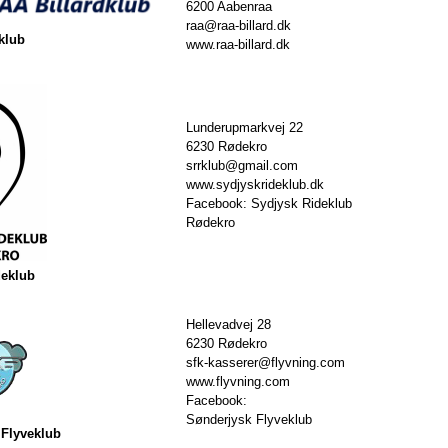
6200 Aabenraa
raa@raa-billard.dk
klub
www.raa-billard.dk
Lunderupmarkvej 22
6230 Rødekro
srrklub@gmail.com
www.sydjyskrideklub.dk
Facebook: Sydjysk Rideklub
Rødekro
deklub
Hellevadvej 28
6230 Rødekro
sfk-kasserer@flyvning.com
www.flyvning.com
Facebook:
Sønderjysk Flyveklub
 Flyveklub