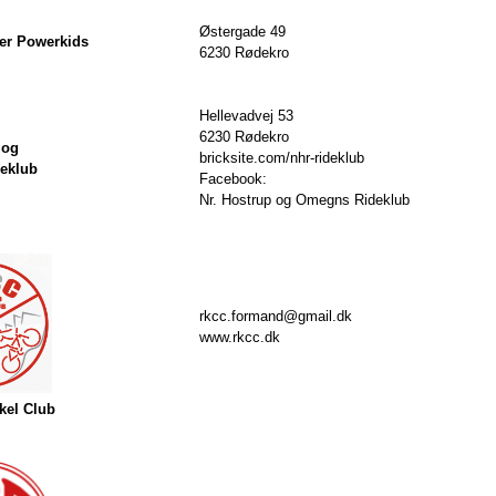
Østergade 49
er Powerkids
6230 Rødekro
Hellevadvej 53
6230 Rødekro
 og
bricksite.com/nhr-rideklub
eklub
Facebook:
Nr. Hostrup og Omegns Rideklub
rkcc.formand@gmail.dk
www.rkcc.dk
kel Club