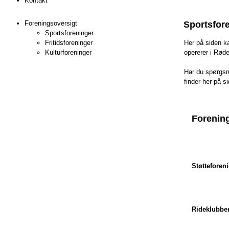
Kontakt
Foreningsoversigt
Sportsfor
Sportsforeninger
Fritidsforeninger
Her på siden ka
Kulturforeninger
opererer i Rød
Har du spørgsm
finder her på s
Forenin
Støtteforen
Rideklubbe