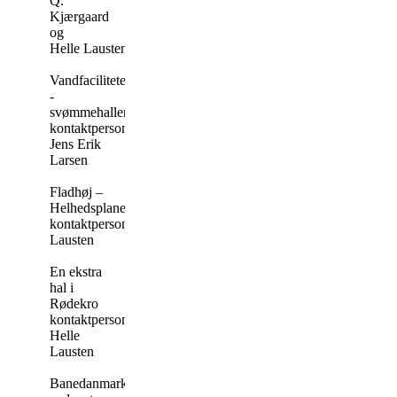
Q.
Kjærgaard
og
Helle Lausten
Vandfaciliteter
-
svømmehallen
kontaktperson
Jens Erik
Larsen
Fladhøj –
Helhedsplanen
kontaktperson Helle
Lausten
En ekstra
hal i
Rødekro
kontaktperson
Helle
Lausten
Banedanmark