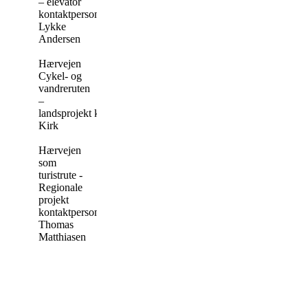
– elevator
kontaktperson Knud
Lykke
Andersen
Hærvejen
Cykel- og
vandreruten
–
landsprojekt kontaktperson Tomas
Kirk
Hærvejen
som
turistrute -
Regionale
projekt
kontaktperson
Thomas
Matthiasen